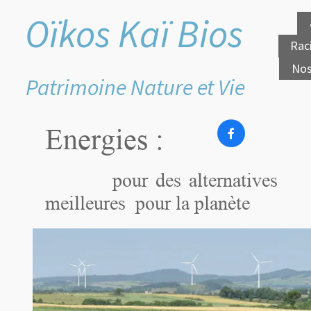
Oïkos Kaï Bios
Rac
Nos
Patrimoine Nature et Vie
Energies :

pour des alternatives
meilleures
pour la planète