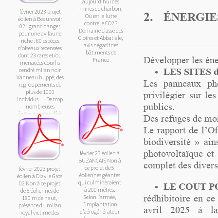
aujourd’hui des
mines de charbon.
février 2023 projet
2.
ÉNERGIE
Où est la lutte
éolien à Beaurevoir
contre le CO2 ?
02 ; grand danger
Domaine classé des
pour une avifaune
Cloires et Abbatiale,
riche : 80 espèces
avis négatif des
d’oiseaux recensées
bâtiments de
dont 23 rares et/ou
Développer les éne
France
menacées courlis
cendré milan noir
LES SITES d
Vanneau huppé, des
Les panneaux pho
regroupements de
plus de 1000
privilégier sur le
individus…. De trop
publics.
nombreuses
éoliennes sont déjà
Des refuges de mont
présentes
Le rapport de l’Of
biodiversité » ai
photovoltaïque et
février 23 éolien à
BUZANCAIS Non à
complet des divers
ce projet de 5
février 2023 projet
éoliennes géantes
éolien à Dizy le Gros
qui culmineraient
02 Non à ce projet
LE COUT 
à 200 mètres.
de 5 éoliennes de
Selon l’armée,
rédhibitoire en ce
180 m de haut,
l’implantation
présence du milan
avril 2025 à la
d’aérogénérateur
royal victime des