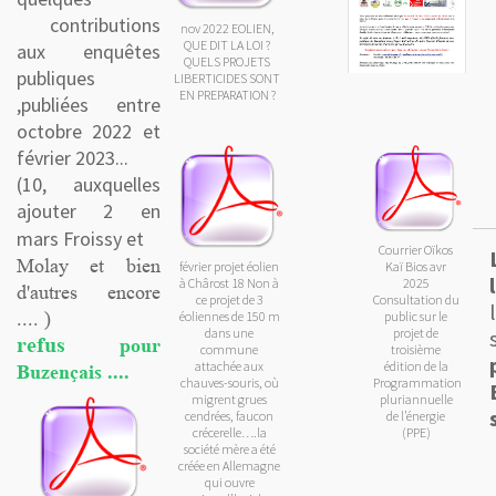
contributions
nov 2022 EOLIEN,
QUE DIT LA LOI ?
aux enquêtes
QUELS PROJETS
publiques
LIBERTICIDES SONT
EN PREPARATION ?
,publiées entre
octobre 2022 et
février 2023...
(10, auxquelles
ajouter 2 en
mars
Froissy et
Courrier Oïkos
Molay et bien
février projet éolien
Kaï Bios avr
à Chârost 18 Non à
2025
d'autres encore
ce projet de 3
Consultation du
.... )
éoliennes de 150 m
public sur le
dans une
projet de
refus
pour
commune
troisième
attachée aux
édition de la
Buzençais ....
chauves-souris, où
Programmation
migrent grues
pluriannuelle
cendrées, faucon
de l’énergie
crécerelle….la
(PPE)
société mère a été
créée en Allemagne
qui ouvre