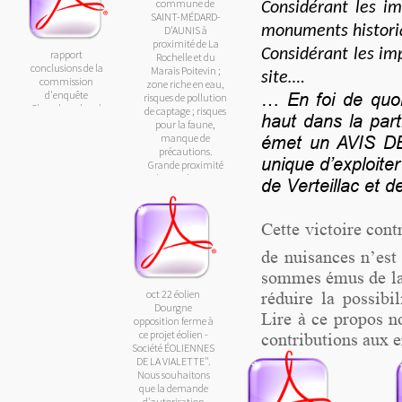
commune de
Considérant les im
SAINT-MÉDARD-
monuments histori
D'AUNIS à
proximité de La
Considérant les im
rapport
Rochelle et du
conclusions de la
Marais Poitevin ;
site….
commission
zone riche en eau,
d'enquête
…
En foi de quo
risques de pollution
Chambouchaed
de captage ; risques
haut dans la par
Evaux
pour la faune,
manque de
émet un AVIS DE
précautions.
unique d’exploite
Grande proximité
de nombreuses
de Verteillac et 
habitations ;
Cette victoire cont
de nuisances n’est 
sommes émus de la 
oct 22 éolien
réduire la possib
Dourgne
Lire à ce propos n
opposition ferme à
ce projet éolien -
contributions aux e
Société ÉOLIENNES
DE LA VIALETTE".
Nous souhaitons
que la demande
d'autorisation