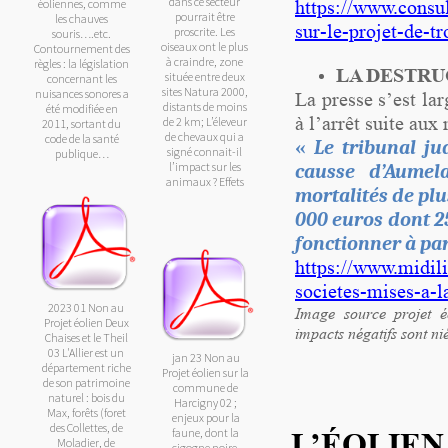
dans ce secteur
éoliennes, comme
https://www.consul
pourrait être
les chauves
sur-le-projet-de-t
proscrite. Les
souris….etc.
oiseaux ont le plus
Contournement des
à craindre, zone
règles : la législation
LA DESTRU
située entre deux
concernant les
sites Natura 2000,
nuisances sonores a
La presse s’est la
distants de moins
été modifiée en
à l’arrêt suite aux
de 2 km; L’éleveur
2011, sortant du
de chevaux qui a
code de la santé
«
Le tribunal j
signé connait-il
publique…
l’impact sur les
causse d’Aumel
animaux ? Effets
mortalités de plu
sur le patrimoine
atténués par le
000 euros dont 25
promoteur.
fonctionner à par
https://www.midili
societes-mises-a-
2023 01 Non au
Image source projet é
Projet éolien Deux
impacts négatifs sont niés
Chaises et le Theil
03 L'Allier est un
jan 23 Non au
département riche
Projet éolien sur la
de son patrimoine
commune de
naturel : bois du
Harcigny 02 ;
Max, forêts (foret
enjeux pour la
des Collettes, de
faune, dont la
L’ÉOLIEN
Moladier, de
cigogne noire.