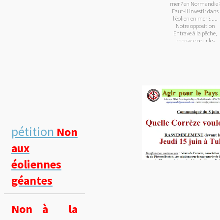
mer ? en Normandie 
Faut-il investir dans
l’éolien en mer ?.....
Notre opposition
Entrave à la pêche,
menace pour les
poissons.
pétition
Non
aux
éoliennes
géantes
Non à la