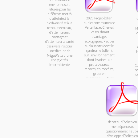
environn. soit
refusée pour les
différents motifs
2020 Projet éolien
d’atteinte à la
sur les communes de
biodiversité et à la
Verteillac et Cherval
ressource en eau,
M
Les soi-disant
d’atteinte aux
avantages
paysages et
écologiques. Risques
d’atteinte à la santé
sur la santé (dont le
des riverains pour
syndrome éolien),
une dizaine de
H
sur l’environnement
MégaWatts d’une
dont les oiseaux :
énergie très
petits oiseaux,
intermittente
C
rapaces, chiroptères,
s
grues en
d
migration…. Point
de vue économique :
durée de vie et
subventions,
tourisme….
débat sur l’éolien en
mer, réponse au
questionnaire : Faut-i
développer l’éolien e