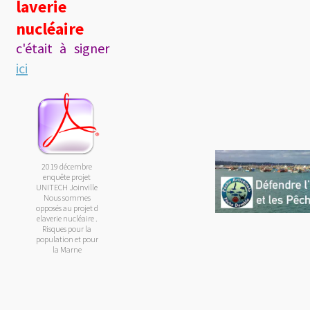
laverie
nucléaire
c'était à signer
ici
2019 décembre
enquête projet
UNITECH Joinville
Nous sommes
opposés au projet d
elaverie nucléaire .
Risques pour la
population et pour
la Marne