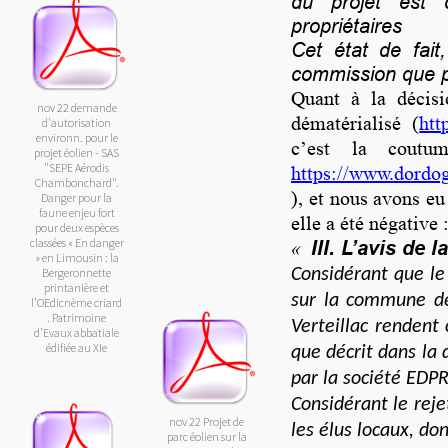
du projet est 
propriétaires
Cet état de fait
commission que p
Quant à la décisi
nov 22 demande
dématérialisé (
htt
d'autorisation
environn. pour le
c’est la coutu
projet éolien - SAS
"SEPE Aérodis
https://www.do
Chambonchard".
), et nous avons eu
Danger pour la
faune enjeu fort
elle a été négative 
pour deux espèces
classées « En danger
III. L’avis de
«
» en Limousin : la
Bergeronnette
Considérant que le
printanière et
sur la commune d
l’OEdicnème criard
. Patrimoine
Verteillac rendent 
d’Evaux abbatiale
édifiée au XIe
que décrit dans la
par la société EDP
Considérant le reje
nov 22 Projet de
les élus locaux, d
parc éolien sur la