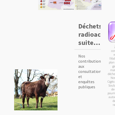
Déchets
radioactifs,
suite...
co
r
Nos
l’él
contributions
plan
aux
ge
mati
consultations
déchet
et
Non
enquêtes
Cigéo 
Soula
publiques
de
poumo
auto
d
r