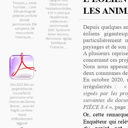
Tronçais,,), zones
Distances aux
humides....L’aire
LES ANIMA
habitations faibles,
d’étude éloignée
670 m alors que
présente une forte
l’Académie de
densité
médecine en
patrimoniale. Elle
recommande
Depuis quelques ann
comprend : 98
1500. Syndrome
monuments
éoliens gigantes
éolien reconnu.
historiques....
Patrimoine : églises
particulièrement
fortifiées de
paysages et de son
Thiérache…..
A plusieurs repris
concernant ces proj
Nous nous appesant
deux communes de
En octobre 2020, 
Nov 2022 Non au
irrégularités :
«
projet éolien de
signés par les pro
Courcelles 02
patrimoine riche :
suivantes du do
chemin des Dames,
Braine….sous-sol
PIÈCE 8.4
»,
page 
fragile, carrières :
Or, cette remarqu
risque
d’effondrement
Enquêteur qui relè
aggravé