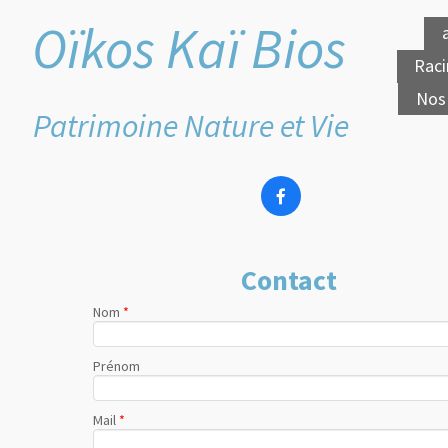
Oïkos Kaï Bios
Raci
Nos 
Patrimoine Nature et Vie

Contact
Nom
*
Prénom
Mail
*