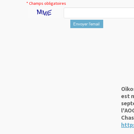
* Champs obligatoires
Envoyer l'email
Oïko
est
sept
l'AO
Chas
http