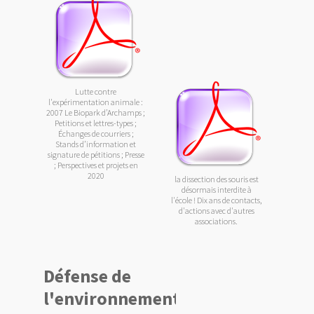
Lutte contre
l'expérimentation animale :
2007 Le Biopark d’Archamps ;
Petitions et lettres-types ;
Échanges de courriers ;
Stands d’information et
signature de pétitions ; Presse
; Perspectives et projets en
2020
la dissection des souris est
désormais interdite à
l'école ! Dix ans de contacts,
d'actions avec d'autres
associations.
Défense de
l'environnement