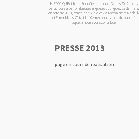
HISTORIQUE et bilan Enquêtes publiques Depuis 2010, nous
participons à de nombreuses enquêtes publiques. La dernière
en octobre 2018, concernait le projet Via Rhôna entre Machill
et Etrembières. C’était la 40ème consultation du public à
laquelle nous avons contribué.
PRESSE 2013
page en cours de réalisation.....