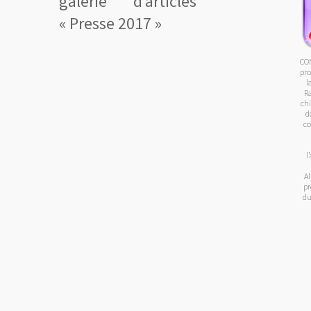
galerie d’articles
« Presse 2017 »
CO
pro
l
Ra
chi
d
co
l
Al
pr
du