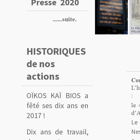
Presse 2020
......suite.
HISTORIQUES
de nos
actions
Com
L’h
OÏKOS KAÏ BIOS a
:
fêté ses dix ans en
le 
d’A
2017 !
Le 
Dix ans de travail,
Nes