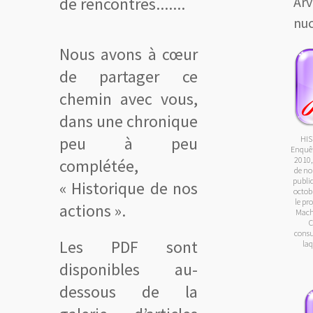
Arve
de rencontres.......
nuc
Nous avons à cœur
de partager ce
chemin avec vous,
dans une chronique
peu à peu
HIS
Enquêt
2010,
complétée,
de n
publiq
« Historique de nos
octob
le pr
actions ».
Machi
C
consu
Les PDF sont
laq
disponibles au-
dessous de la